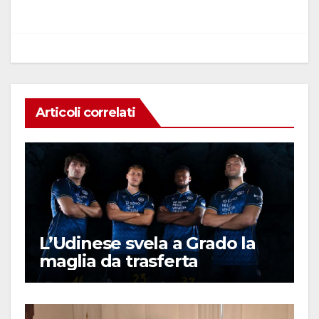
o
p
k
Articoli correlati
L’Udinese svela a Grado la
maglia da trasferta