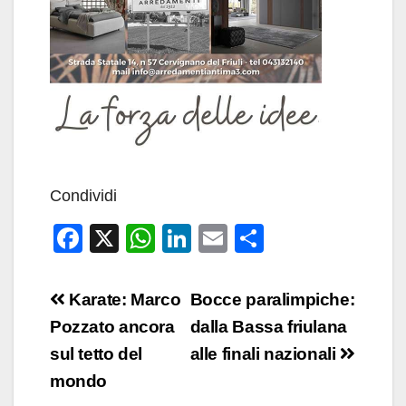
Condividi
F
X
W
Li
E
C
a
h
n
m
o
c
at
k
ail
n
Navigazione
Karate: Marco
Bocce paralimpiche:
e
s
e
di
articoli
Pozzato ancora
dalla Bassa friulana
b
A
dI
vi
sul tetto del
alle finali nazionali
o
p
n
di
mondo