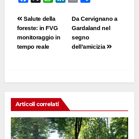
a
h
n
m
o
c
at
k
ail
n
Navigazione
Salute della
Da Cervignano a
e
s
e
di
articoli
foreste: in FVG
Gardaland nel
b
A
dI
vi
monitoraggio in
segno
o
p
n
di
tempo reale
dell’amicizia
o
p
k
Articoli correlati