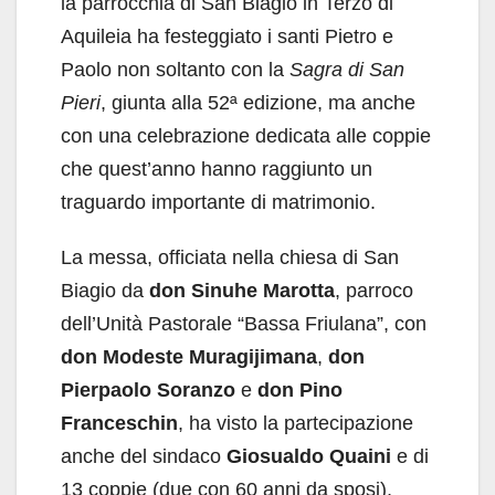
la parrocchia di San Biagio in Terzo di
Aquileia ha festeggiato i santi Pietro e
Paolo non soltanto con la
Sagra di San
Pieri
, giunta alla 52ª edizione, ma anche
con una celebrazione dedicata alle coppie
che quest’anno hanno raggiunto un
traguardo importante di matrimonio.
La messa, officiata nella chiesa di San
Biagio da
don Sinuhe Marotta
, parroco
dell’Unità Pastorale “Bassa Friulana”, con
don Modeste
Muragijimana
,
don
Pierpaolo Soranzo
e
don Pino
Franceschin
, ha visto la partecipazione
anche del sindaco
Giosualdo Quaini
e di
13 coppie (due con 60 anni da sposi),