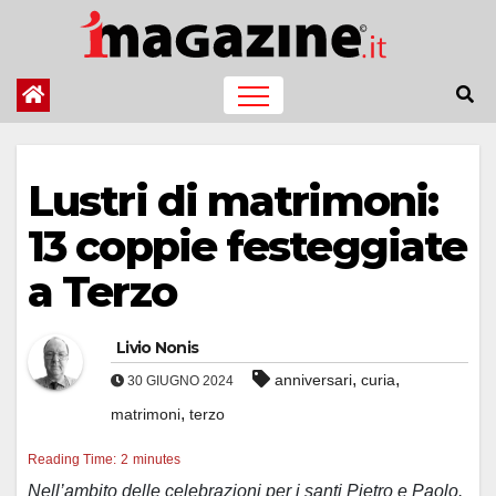
Salta
al
contenuto
Lustri di matrimoni:
13 coppie festeggiate
a Terzo
Livio Nonis
,
,
anniversari
curia
30 GIUGNO 2024
,
matrimoni
terzo
Reading Time:
2
minutes
Nell’ambito delle celebrazioni per i santi Pietro e Paolo.