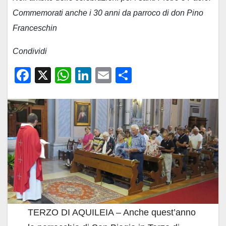
Commemorati anche i 30 anni da parroco di don Pino
Franceschin
Condividi
F
X
W
Li
E
C
a
h
n
m
o
c
at
k
ail
n
e
s
e
di
b
A
dI
vi
o
p
n
di
o
p
k
TERZO DI AQUILEIA – Anche quest’anno