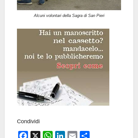
Alcuni volontari della Sagra di San Pieri
Condividi
F
X
W
Li
E
C