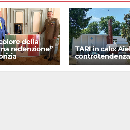
ricolore della
ima redenzione”
TARI in calo: Aie
orizia
controtendenz