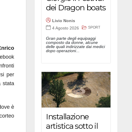
dei Dragon boats
Livio Nonis
SPORT
4 Agosto 2026
Gran parte degli equipaggi
composto da donne, alcune
delle quali indirizzate dai medici
Enrico
dopo operazioni...
cebook
fronti
si per
 stata
dove è
Installazione
 corteo
artistica sotto il