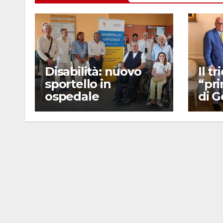
Disabilità: nuovo
Il t
sportello in
“pr
ospedale
di G