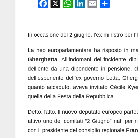
F
X
W
Li
E
C
a
h
n
m
o
c
at
k
ail
n
e
s
e
di
In occasione del 2 giugno, l’ex ministro per l
b
A
dI
vi
La neo europarlamentare ha risposto in mani
o
p
n
di
Gherghetta
. All’indomani dell’incidente d
o
p
dell’ente da una dipendente in pensione, c
k
dell’esponente dell’ex governo Letta, Gherg
quanto accaduto, aveva invitato Cécile Kyeng
quella della Festa della Repubblica.
Detto, fatto. ll nuovo deputato europeo part
attivo uno dei comitati “2 Giugno” nati per r
con il presidente del consiglio regionale
Fran