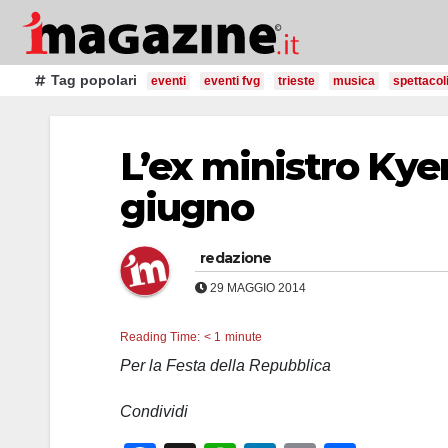
Salta
al
contenuto
Tag popolari
eventi
eventi fvg
trieste
musica
spettacol
L’ex ministro Kye
giugno
redazione
29 MAGGIO 2014
Reading Time:
< 1
minute
Per la Festa della Repubblica
Condividi