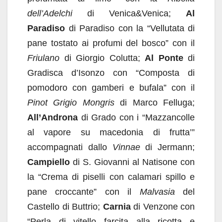
dell’Adelchi
di Venica&Venica;
Al
Paradiso
di Paradiso con la “Vellutata di
pane tostato ai profumi del bosco” con il
Friulano
di Giorgio Colutta;
Al Ponte
di
Gradisca d’Isonzo con “Composta di
pomodoro con gamberi e bufala” con il
Pinot Grigio Mongris
di Marco Felluga;
All’Androna
di Grado con i “Mazzancolle
al vapore su macedonia di frutta’”
accompagnati dallo
Vinnae
di Jermann;
Campiello
di S. Giovanni al Natisone con
la “Crema di piselli con calamari spillo e
pane croccante” con il
Malvasia
del
Castello di Buttrio;
Carnia
di Venzone con
“Perla di vitello farcita alla ricotta e