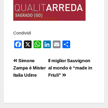
Condividi
F
X
W
Li
E
C
a
h
n
m
o
c
at
k
ail
n
Navigazione
Simone
Il miglior Sauvignon
e
s
e
di
articoli
Zampa è Mister
al mondo è “made in
b
A
dI
vi
Italia Udine
Friuli”
o
p
n
di
o
p
k