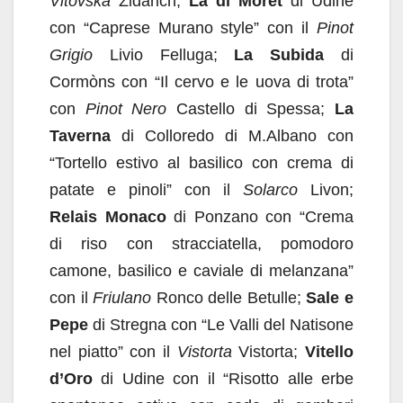
Vitovska
Zidarich;
Là di Moret
di Udine
con “Caprese Murano style” con il
Pinot
Grigio
Livio Felluga;
La Subida
di
Cormòns con “Il cervo e le uova di trota”
con
Pinot Nero
Castello di Spessa;
La
Taverna
di Colloredo di M.Albano con
“Tortello estivo al basilico con crema di
patate e pinoli” con il
Solarco
Livon;
Relais Monaco
di Ponzano con “Crema
di riso con stracciatella, pomodoro
camone, basilico e caviale di melanzana”
con il
Friulano
Ronco delle Betulle;
Sale e
Pepe
di Stregna con “Le Valli del Natisone
nel piatto” con il
Vistorta
Vistorta;
Vitello
d’Oro
di Udine con il “Risotto alle erbe