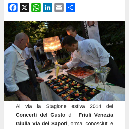
F
X
W
Li
E
C
a
h
n
m
o
c
at
k
ail
n
e
s
e
di
b
A
dI
vi
o
p
n
di
o
p
k
Al via la Stagione estiva 2014 dei
Concerti del Gusto
di
Friuli Venezia
Giulia Via dei Sapori
, ormai conosciuti e