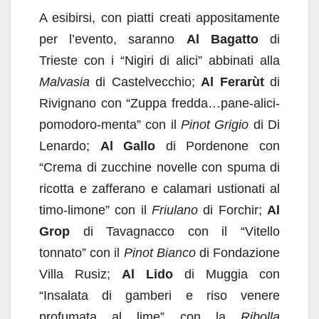
A esibirsi, con piatti creati appositamente
per l’evento, saranno
Al Bagatto
di
Trieste con i “Nigiri di alici” abbinati alla
Malvasia
di Castelvecchio;
Al Ferarùt
di
Rivignano con “Zuppa fredda…pane-alici-
pomodoro-menta” con il
Pinot Grigio
di Di
Lenardo;
Al Gallo
di Pordenone con
“Crema di zucchine novelle con spuma di
ricotta e zafferano e calamari ustionati al
timo-limone” con il
Friulano
di Forchir;
Al
Grop
di Tavagnacco con il “Vitello
tonnato” con il
Pinot Bianco
di Fondazione
Villa Rusiz;
Al Lido
di Muggia con
“Insalata di gamberi e riso venere
profumata al lime” con la
Ribolla