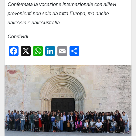
Confermata la vocazione internazionale con allievi
provenienti non solo da tutta Europa, ma anche
dall’Asia e dall’Australia
Condividi
F
X
W
Li
E
C
a
h
n
m
o
c
at
k
ail
n
e
s
e
di
b
A
dI
vi
o
p
n
di
o
p
k