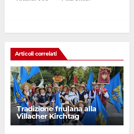
o
p
k
Articoli correlati
Tradizione friulana alla
Villacher Kirchtag