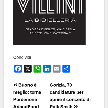
Condividi
F
X
W
Li
E
C
a
h
n
m
o
c
at
k
ail
n
Navigazione
Buono è
Gorizia, 70
e
s
e
di
articoli
meglio: torna
candidature per
b
A
dI
vi
Pordenone
aprire il concerto di
o
p
n
di
ArtandFood
Patti Smith