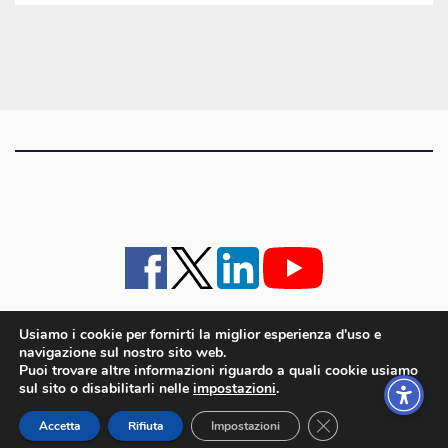
gli
articoli
Usiamo i cookie per fornirti la miglior esperienza d'uso e
navigazione sul nostro sito web.
iMagazine
·
contatti e staff
·
lavora con noi
·
Pubblicità
·
note legali e privacy policy
·
Puoi trovare altre informazioni riguardo a quali cookie usiamo
Cookie policy UE
sul sito o disabilitarli nelle
impostazioni
.
iMagazine è un marchio di proprietà di Goliardica Editrice redazione in via Aquileia 64a,
Close GDPR Cookie
Bagnaria Arsa (UD) - P.iva 00559050315
Accetta
Rifiuta
Impostazioni
© 2006 - 2026 Goliardica Editrice