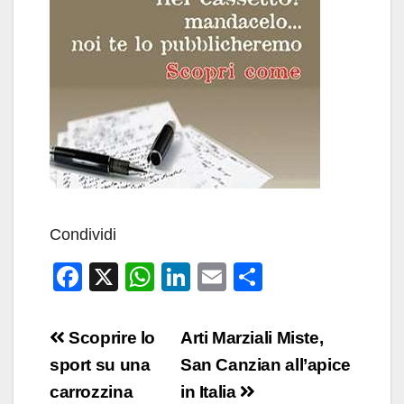
Condividi
F
X
W
Li
E
C
a
h
n
m
o
c
at
k
ail
n
Navigazione
Scoprire lo
Arti Marziali Miste,
e
s
e
di
articoli
sport su una
San Canzian all’apice
b
A
dI
vi
carrozzina
in Italia