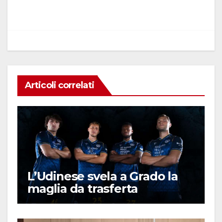
o
p
n
di
o
p
k
Articoli correlati
L’Udinese svela a Grado la
maglia da trasferta