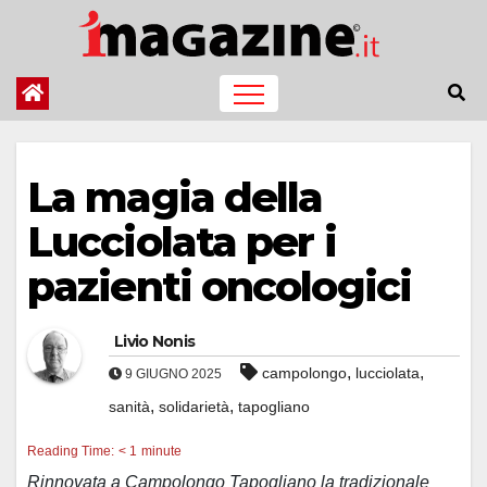
Salta
al
contenuto
La magia della
Lucciolata per i
pazienti oncologici
Livio Nonis
,
,
campolongo
lucciolata
9 GIUGNO 2025
,
,
sanità
solidarietà
tapogliano
Reading Time:
< 1
minute
Rinnovata a Campolongo Tapogliano la tradizionale