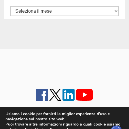
Tutti
gli
articoli
Usiamo i cookie per fornirti la miglior esperienza d'uso e
navigazione sul nostro sito web.
iMagazine
·
contatti e staff
·
lavora con noi
·
Pubblicità
·
note legali e privacy policy
·
Puoi trovare altre informazioni riguardo a quali cookie usiamo
Cookie policy UE