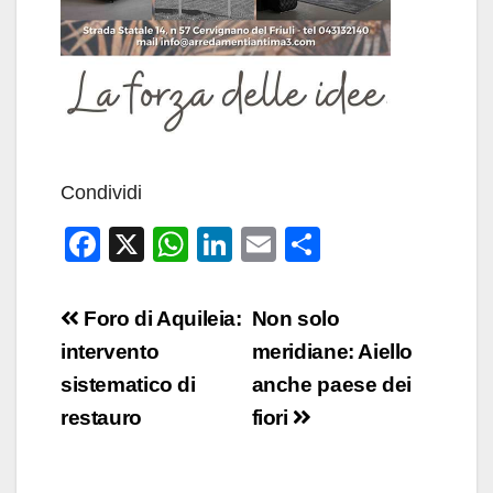
Condividi
F
X
W
Li
E
C
a
h
n
m
o
c
at
k
ail
n
Navigazione
Foro di Aquileia:
Non solo
e
s
e
di
articoli
intervento
meridiane: Aiello
b
A
dI
vi
sistematico di
anche paese dei
o
p
n
di
restauro
fiori
o
p
k