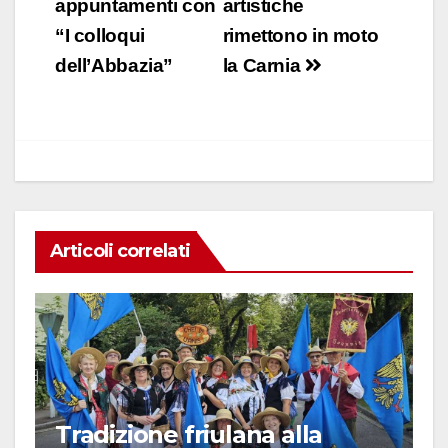
e
s
e
di
articoli
appuntamenti con
artistiche
b
A
dI
vi
“I colloqui
rimettono in moto
o
p
n
di
dell’Abbazia”
la Carnia
o
p
k
Articoli correlati
Tradizione friulana alla