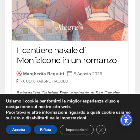
Il cantiere navale di
Monfalcone in un romanzo
Margherita Reguitti
5 Agosto 2026
CULTURA&SPETTACOLO
Il giornalista Gabriele Polo, originario di San Canzian
d'Isonzo, è l'autore di "Senza patria. Un...
Usiamo i cookie per fornirti la miglior esperienza d'uso e
navigazione sul nostro sito web.
Puoi trovare altre informazioni riguardo a quali cookie usiamo
sul sito o disabilitarli nelle
impostazioni
.
Close GDPR Cookie
Accetta
Rifiuta
Impostazioni