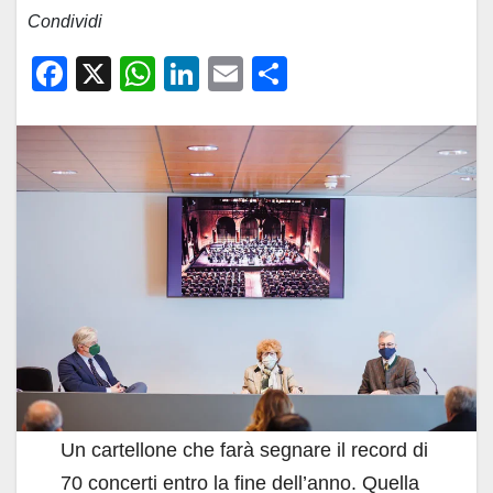
Condividi
F
X
W
Li
E
C
a
h
n
m
o
c
at
k
ail
n
e
s
e
di
b
A
dI
vi
o
p
n
di
o
p
k
Un cartellone che farà segnare il record di
70 concerti entro la fine dell’anno. Quella