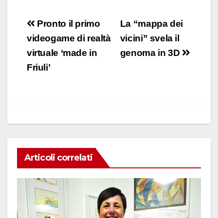
a
h
n
m
o
c
at
k
ail
n
Navigazione
Pronto il primo
La “mappa dei
e
s
e
di
articoli
videogame di realtà
vicini” svela il
b
A
dI
vi
virtuale ‘made in
genoma in 3D
o
p
n
di
Friuli’
o
p
k
Articoli correlati