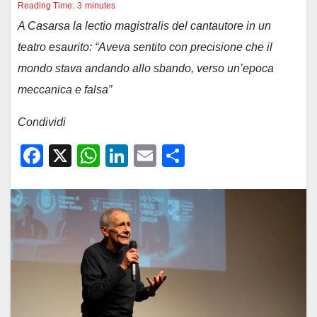
Reading Time:
3
minutes
A Casarsa la lectio magistralis del cantautore in un
teatro esaurito: “Aveva sentito con precisione che il
mondo stava andando allo sbando, verso un’epoca
meccanica e falsa”
Condividi
F
X
W
Li
E
C
a
h
n
m
o
c
at
k
ail
n
e
s
e
di
b
A
dI
vi
o
p
n
di
o
p
k