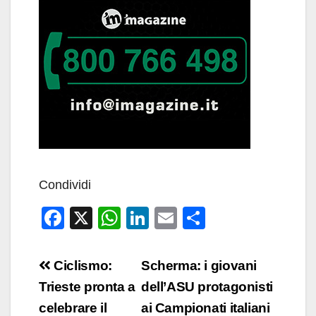
Condividi
F
X
W
Li
E
C
a
h
n
m
o
c
at
k
ail
n
Navigazione
Ciclismo:
Scherma: i giovani
e
s
e
di
articoli
Trieste pronta a
dell’ASU protagonisti
b
A
dI
vi
celebrare il
ai Campionati italiani