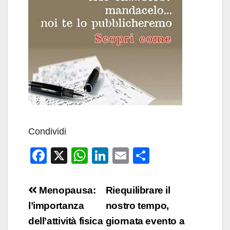
Condividi
F
X
W
Li
E
C
a
h
n
m
o
c
at
k
ail
n
Navigazione
Menopausa:
Riequilibrare il
e
s
e
di
articoli
l’importanza
nostro tempo,
b
A
dI
vi
dell’attività fisica
giornata evento a