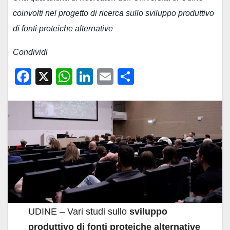
coinvolti nel progetto di ricerca sullo sviluppo produttivo
di fonti proteiche alternative
Condividi
F
X
W
Li
E
C
a
h
n
m
o
c
at
k
ail
n
e
s
e
di
b
A
dI
vi
o
p
n
di
o
p
k
UDINE – Vari studi sullo
sviluppo
produttivo di fonti proteiche alternative