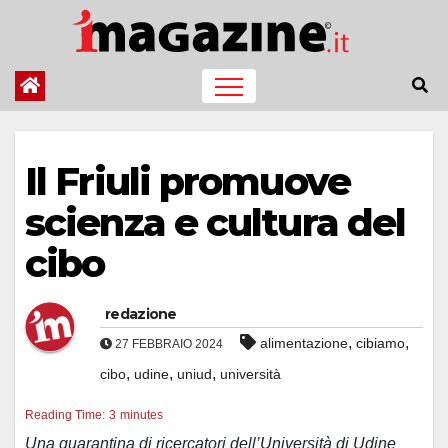
Salta
al
contenuto
Il Friuli promuove
scienza e cultura del
cibo
redazione
,
,
alimentazione
cibiamo
27 FEBBRAIO 2024
,
,
,
cibo
udine
uniud
università
Reading Time:
3
minutes
Una quarantina di ricercatori dell’Università di Udine