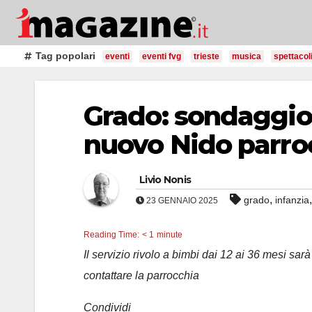
Salta
al
contenuto
Tag popolari
eventi
eventi fvg
trieste
musica
spettacol
Grado: sondaggio t
nuovo Nido parro
Livio Nonis
,
grado
infanzia
23 GENNAIO 2025
Reading Time:
< 1
minute
Il servizio rivolo a bimbi dai 12 ai 36 mesi sar
contattare la parrocchia
Condividi