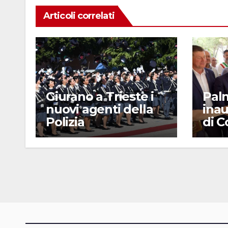
Articoli correlati
Giurano a Trieste i
Pal
nuovi agenti della
inau
Polizia
di 