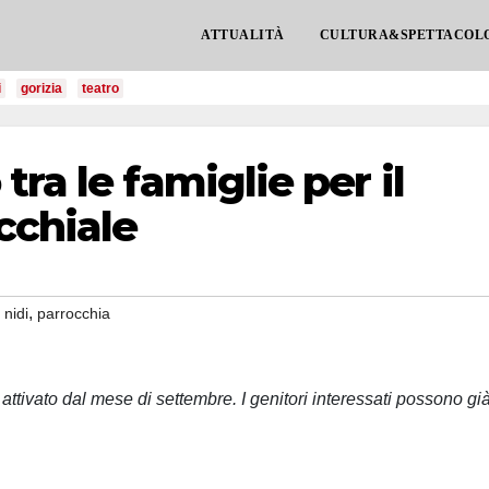
ATTUALITÀ
CULTURA&SPETTACOL
i
gorizia
teatro
ra le famiglie per il
cchiale
,
,
nidi
parrocchia
à attivato dal mese di settembre. I genitori interessati possono gi