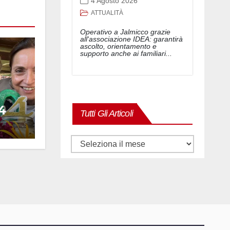
4 Agosto 2026
ATTUALITÀ
Operativo a Jalmicco grazie
all'associazione IDEA: garantirà
ascolto, orientamento e
supporto anche ai familiari...
4
Tutti Gli Articoli
Tutti
gli
articoli