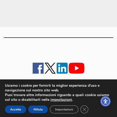
articoli
Usiamo i cookie per fornirti la miglior esperienza d'uso e
navigazione sul nostro sito web.
iMagazine
·
contatti e staff
·
lavora con noi
·
Pubblicità
·
note legali e privacy policy
·
Puoi trovare altre informazioni riguardo a quali cookie usiamo
Cookie policy UE
sul sito o disabilitarli nelle
impostazioni
.
iMagazine è un marchio di proprietà di Goliardica Editrice redazione in via Aquileia 64a,
Close GDPR Cookie
Bagnaria Arsa (UD) - P.iva 00559050315
Accetta
Rifiuta
Impostazioni
© 2006 - 2026 Goliardica Editrice