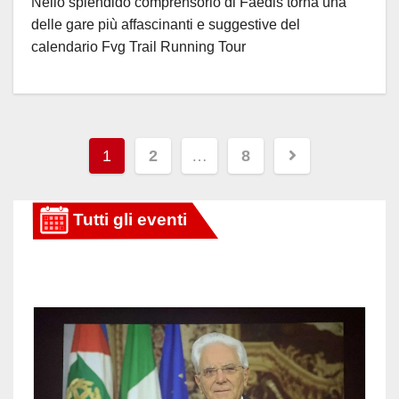
Nello splendido comprensorio di Faedis torna una
delle gare più affascinanti e suggestive del
calendario Fvg Trail Running Tour
Paginazione
1
2
…
8
degli
articoli