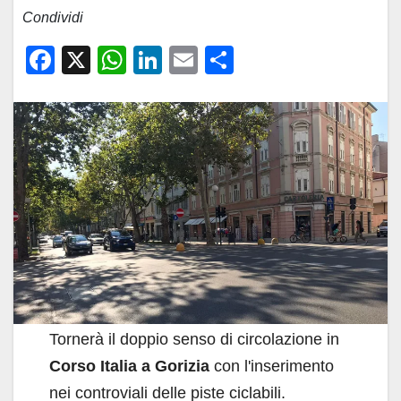
Condividi
F
X
W
Li
E
C
a
h
n
m
o
c
at
k
ail
n
e
s
e
di
b
A
dI
vi
o
p
n
di
o
p
k
Tornerà il doppio senso di circolazione in
Corso Italia a Gorizia
con l'inserimento
nei controviali delle piste ciclabili.