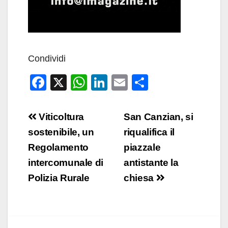
Condividi
F
X
W
Li
E
C
a
h
n
m
o
c
at
k
ail
n
Navigazione
Viticoltura
San Canzian, si
e
s
e
di
articoli
sostenibile, un
riqualifica il
b
A
dI
vi
Regolamento
piazzale
o
p
n
di
intercomunale di
antistante la
o
p
Polizia Rurale
chiesa
k