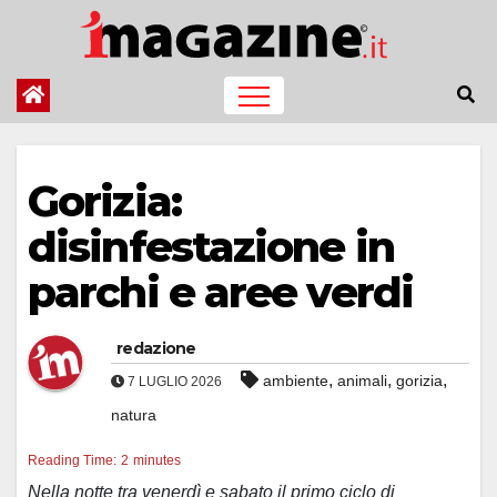
Salta
al
contenuto
Gorizia:
disinfestazione in
parchi e aree verdi
redazione
,
,
,
ambiente
animali
gorizia
7 LUGLIO 2026
natura
Reading Time:
2
minutes
Nella notte tra venerdì e sabato il primo ciclo di