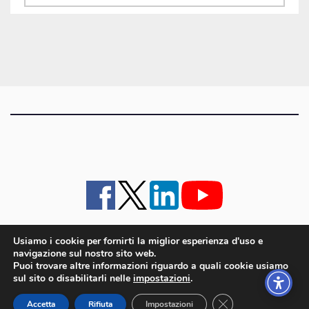
gli
articoli
Usiamo i cookie per fornirti la miglior esperienza d'uso e
navigazione sul nostro sito web.
iMagazine
·
contatti e staff
·
lavora con noi
·
Pubblicità
·
note legali e privacy policy
·
Puoi trovare altre informazioni riguardo a quali cookie usiamo
Cookie policy UE
sul sito o disabilitarli nelle
impostazioni
.
iMagazine è un marchio di proprietà di Goliardica Editrice redazione in via Aquileia 64a,
Close GDPR Cookie
Bagnaria Arsa (UD) - P.iva 00559050315
Accetta
Rifiuta
Impostazioni