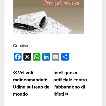
Condividi
F
X
W
Li
E
C
a
h
n
m
o
c
at
k
ail
n
Navigazione
Velivoli
Intelligenza
e
s
e
di
articoli
radiocomandati:
artificiale contro
b
A
dI
vi
Udine sul tetto del
l’abbandono di
o
p
n
di
mondo
rifiuti
o
p