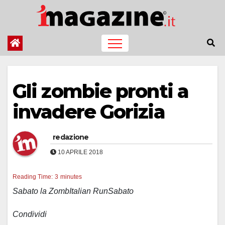
Salta
al
contenuto
Gli zombie pronti a
invadere Gorizia
redazione
10 APRILE 2018
Reading Time:
3
minutes
Sabato la ZombItalian RunSabato
Condividi