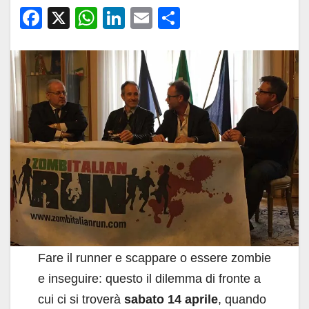
F
X
W
Li
E
C
a
h
n
m
o
c
at
k
ail
n
e
s
e
di
b
A
dI
vi
o
p
n
di
o
p
k
Fare il runner e scappare o essere zombie
e inseguire: questo il dilemma di fronte a
cui ci si troverà
sabato 14 aprile
, quando