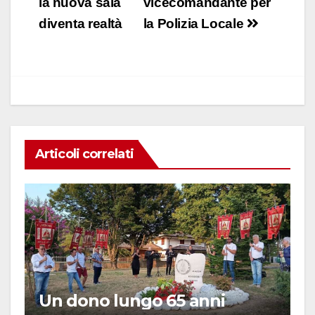
e
s
e
di
articoli
la nuova sala
vicecomandante per
b
A
dI
vi
diventa realtà
la Polizia Locale
o
p
n
di
o
p
k
Articoli correlati
Un dono lungo 65 anni