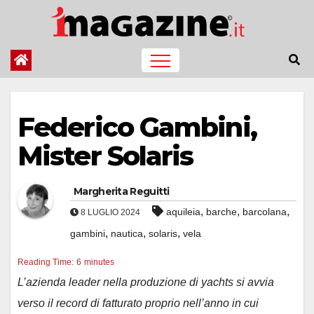
Salta
al
contenuto
Federico Gambini,
Mister Solaris
Margherita Reguitti
,
,
,
aquileia
barche
barcolana
8 LUGLIO 2024
,
,
,
gambini
nautica
solaris
vela
Reading Time:
6
minutes
L’azienda leader nella produzione di yachts si avvia
verso il record di fatturato proprio nell’anno in cui