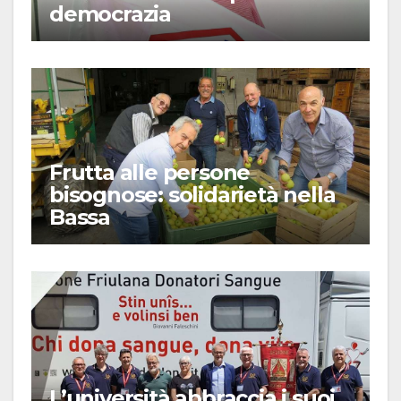
democrazia
Frutta alle persone
bisognose: solidarietà nella
Bassa
L’università abbraccia i suoi