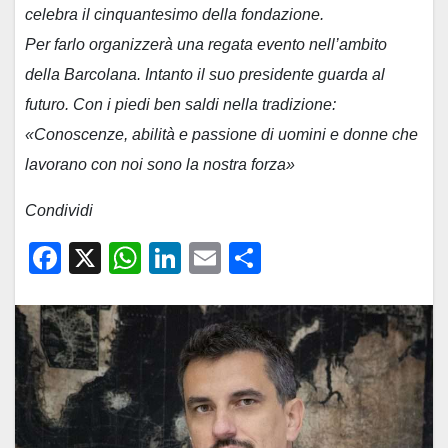
celebra il cinquantesimo della fondazione.
Per farlo organizzerà una regata evento nell’ambito
della Barcolana. Intanto il suo presidente guarda al
futuro. Con i piedi ben saldi nella tradizione:
«Conoscenze, abilità e passione di uomini e donne che
lavorano con noi sono la nostra forza»
Condividi
F
X
W
Li
E
C
a
h
n
m
o
c
at
k
ail
n
e
s
e
di
b
A
dI
vi
o
p
n
di