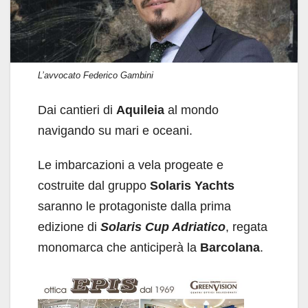
o
p
k
L’avvocato Federico Gambini
Dai cantieri di
Aquileia
al mondo
navigando su mari e oceani.
Le imbarcazioni a vela progeate e
costruite dal gruppo
Solaris Yachts
saranno le protagoniste dalla prima
edizione di
Solaris
Cup Adriatico
, regata
monomarca che anticiperà la
Barcolana
.