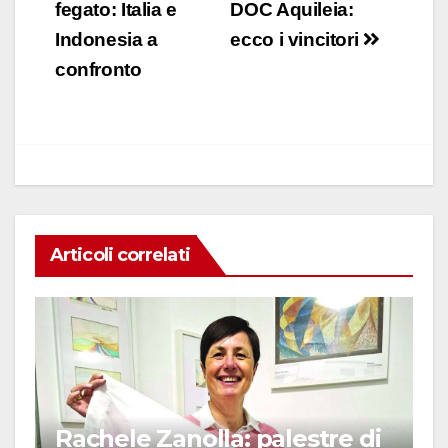
e
s
e
di
articoli
fegato: Italia e
DOC Aquileia:
b
A
dI
vi
Indonesia a
ecco i vincitori
o
p
n
di
confronto
o
p
k
Articoli correlati
Rachele Zanolla: palestre di