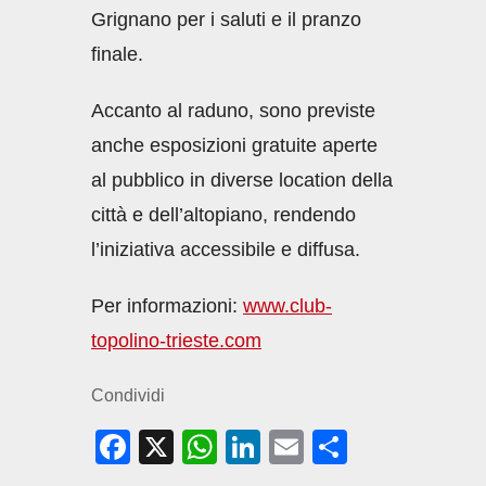
Grignano per i saluti e il pranzo
finale.
Accanto al raduno, sono previste
anche esposizioni gratuite aperte
al pubblico in diverse location della
città e dell’altopiano, rendendo
l’iniziativa accessibile e diffusa.
Per informazioni:
www.club-
topolino-trieste.com
Condividi
F
X
W
Li
E
C
a
h
n
m
o