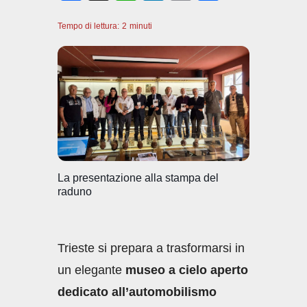
a
h
n
m
o
Tempo di lettura:
c
2
minuti
at
k
ail
n
e
s
e
di
b
A
dI
vi
o
p
n
di
o
p
k
La presentazione alla stampa del
raduno
Trieste si prepara a trasformarsi in
un elegante
museo a cielo aperto
dedicato all’automobilismo