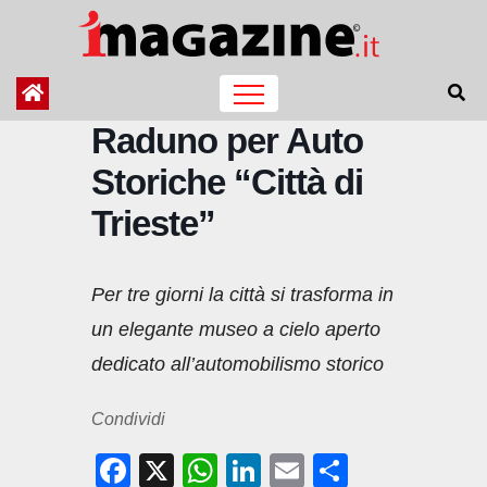
Salta
al
contenuto
Raduno per Auto
Storiche “Città di
Trieste”
Per tre giorni la città si trasforma in
un elegante museo a cielo aperto
dedicato all’automobilismo storico
Condividi
F
X
W
Li
E
C