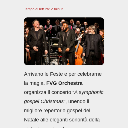
a
h
n
m
o
Tempo di lettura:
c
2
minuti
at
k
ail
n
e
s
e
di
b
A
dI
vi
o
p
n
di
o
p
k
Arrivano le Feste e per celebrarne
la magia,
FVG Orchestra
organizza il concerto “
A symphonic
gospel Christmas
”, unendo il
migliore repertorio gospel del
Natale alle eleganti sonorità della