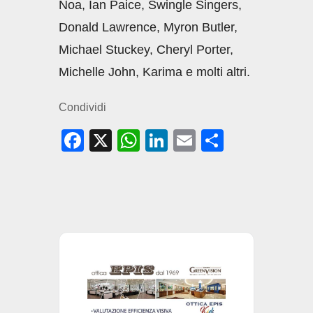
Noa, Ian Paice, Swingle Singers,
Donald Lawrence, Myron Butler,
Michael Stuckey, Cheryl Porter,
Michelle John, Karima e molti altri.
Condividi
F
X
W
Li
E
C
a
h
n
m
o
c
at
k
ail
n
e
s
e
di
b
A
dI
vi
o
p
n
di
o
p
k