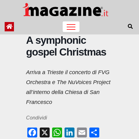
Salta
al
contenuto
A symphonic
gospel Christmas
Arriva a Trieste il concerto di FVG
Orchestra e The NuVoices Project
all’interno della Chiesa di San
Francesco
Condividi
F
X
W
Li
E
C