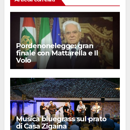
Pordenonelegge: gran
finale con Mattarella e Il
Volo
Musica bluegrass sul prato
di Casa Zigaina