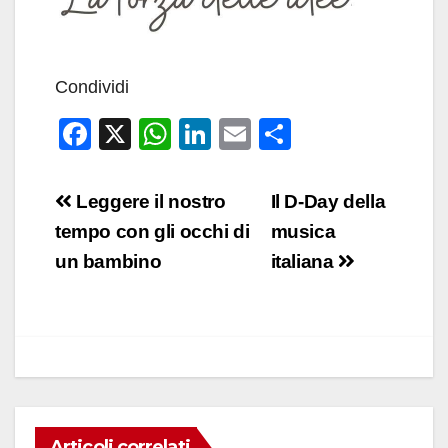
Condividi
F
X
W
Li
E
C
a
h
n
m
o
c
at
k
ail
n
Navigazione
Leggere il nostro
Il D-Day della
e
s
e
di
articoli
tempo con gli occhi di
musica
b
A
dI
vi
un bambino
italiana
o
p
n
di
o
p
k
Articoli correlati