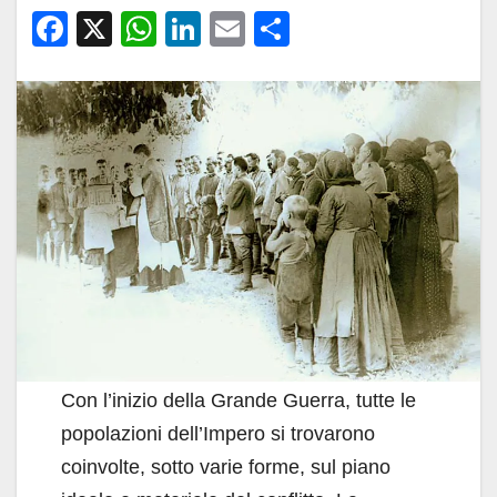
F
X
W
Li
E
C
a
h
n
m
o
c
at
k
ail
n
e
s
e
di
b
A
dI
vi
o
p
n
di
o
p
k
Con l’inizio della Grande Guerra, tutte le
popolazioni dell’Impero si trovarono
coinvolte, sotto varie forme, sul piano