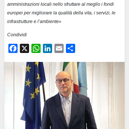
amministrazioni locali nello sfruttare al meglio i fondi
europei per migliorare la qualità della vita, i servizi, le
infrastrutture e l’ambiente»
Condividi
F
X
W
Li
E
C
a
h
n
m
o
c
at
k
ail
n
e
s
e
di
b
A
dI
vi
o
p
n
di
o
p
k