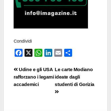
Condividi
F
X
W
Li
E
C
a
h
n
m
o
c
at
k
ail
n
Navigazione
Udine e gli USA
Le carte Modiano
e
s
e
di
articoli
rafforzano i legami
ideate dagli
b
A
dI
vi
accademici
studenti di Gorizia
o
p
n
di
o
p
k