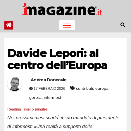
Salta
al
contenuto
Davide Lepori: al
centro dell’Europa
Andrea Doncovio
,
,
contributi
europa
17 FEBBRAIO 2026
,
gorizia
informest
Reading Time:
5
minutes
Nei prossimi mesi scadrà il suo mandato di presidente
di Informest: «Una realtà a supporto delle