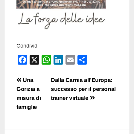
Condividi
F
X
W
Li
E
C
a
h
n
m
o
c
at
k
ail
n
Navigazione
Una
Dalla Carnia all’Europa:
e
s
e
di
articoli
Gorizia a
successo per il personal
b
A
dI
vi
misura di
trainer virtuale
o
p
n
di
famiglie
o
p
k