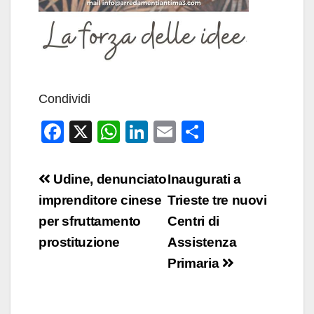
Condividi
F
X
W
Li
E
C
a
h
n
m
o
c
at
k
ail
n
Navigazione
Udine, denunciato
Inaugurati a
e
s
e
di
articoli
imprenditore cinese
Trieste tre nuovi
b
A
dI
vi
per sfruttamento
Centri di
o
p
n
di
prostituzione
Assistenza
o
p
Primaria
k