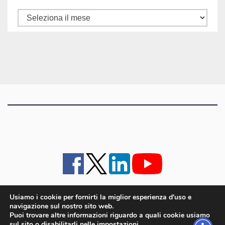
Tutti
gli
articoli
Usiamo i cookie per fornirti la miglior esperienza d'uso e
navigazione sul nostro sito web.
iMagazine
·
contatti e staff
·
lavora con noi
·
Pubblicità
·
note legali e privacy policy
·
Puoi trovare altre informazioni riguardo a quali cookie usiamo
Cookie policy UE
sul sito o disabilitarli nelle
impostazioni
.