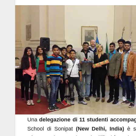
a
h
n
m
o
c
at
k
ail
n
e
s
e
di
b
A
dI
vi
o
p
n
di
o
p
k
Una
delegazione di 11 studenti accompa
School di Sonipat
(New Delhi, India)
è 