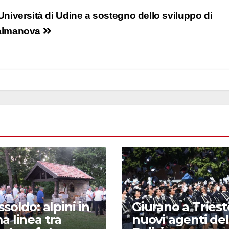
Università di Udine a sostegno dello sviluppo di
almanova
ssoldo: alpini in
Giurano a Trieste
a linea tra
nuovi agenti del