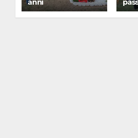
anni
pass