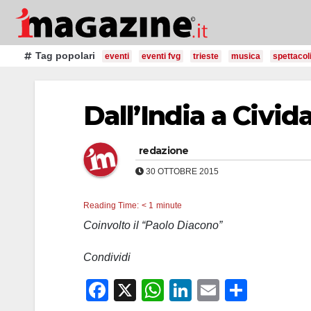
Salta
al
contenuto
Tag popolari
eventi
eventi fvg
trieste
musica
spettacol
Dall’India a Civida
redazione
30 OTTOBRE 2015
Reading Time:
< 1
minute
Coinvolto il “Paolo Diacono”
Condividi
F
X
W
Li
E
C