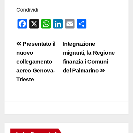
Condividi
F
X
W
Li
E
C
a
h
n
m
o
c
at
k
ail
n
Navigazione
Presentato il
Integrazione
e
s
e
di
articoli
nuovo
migranti, la Regione
b
A
dI
vi
collegamento
finanzia i Comuni
o
p
n
di
aereo Genova-
del Palmarino
o
p
Trieste
k