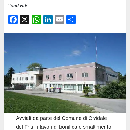
Condividi
F
X
W
Li
E
C
a
h
n
m
o
c
at
k
ail
n
e
s
e
di
b
A
dI
vi
o
p
n
di
o
p
k
Avviati da parte del Comune di Cividale
del Friuli i lavori di bonifica e smaltimento