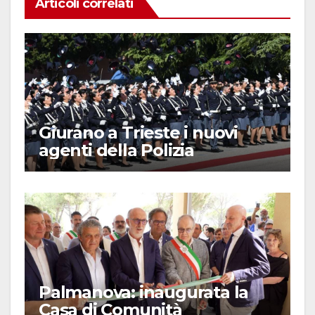
Articoli correlati
Giurano a Trieste i nuovi
agenti della Polizia
Palmanova: inaugurata la
Casa di Comunità