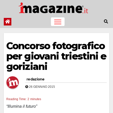
Salta
al
contenuto
Concorso fotografico
per giovani triestini e
goriziani
redazione
26 GENNAIO 2015
Reading Time:
2
minutes
“Illumina il futuro”