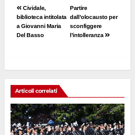
c
at
k
ail
n
Navigazione
Cividale,
Partire
e
s
e
di
articoli
biblioteca intitolata
dall’olocausto per
b
A
dI
vi
a Giovanni Maria
sconfiggere
o
p
n
di
Del Basso
l’intolleranza
o
p
k
Articoli correlati