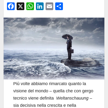
F
X
W
Li
E
C
a
h
n
m
o
c
at
k
ail
n
e
s
e
di
b
A
dI
vi
o
p
n
di
o
p
k
Più volte abbiamo rimarcato quanto la
visione del mondo – quella che con gergo
tecnico viene definita
Weltanschauung
–
sia decisiva nella crescita e nella