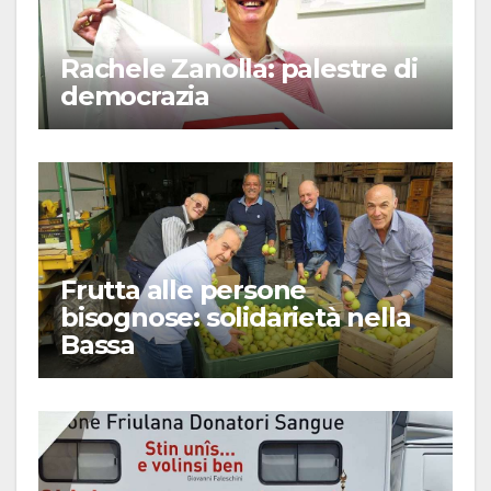
Rachele Zanolla: palestre di
democrazia
Frutta alle persone
bisognose: solidarietà nella
Bassa