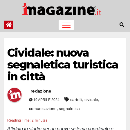
Salta
al
contenuto
Cividale: nuova
segnaletica turistica
in città
redazione
,
,
cartelli
cividale
19 APRILE 2024
,
comunicazione
segnaletica
Reading Time:
2
minutes
Affidato lo studio per un nuovo sistema coordinato e