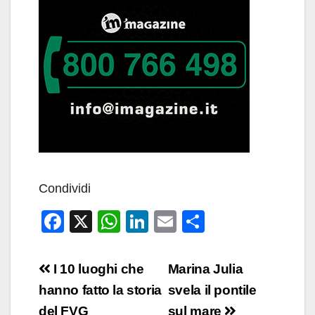
Condividi
F
X
W
Li
E
C
a
h
n
m
o
c
at
k
ail
n
Navigazione
I 10 luoghi che
Marina Julia
e
s
e
di
articoli
hanno fatto la storia
svela il pontile
b
A
dI
vi
del FVG
sul mare