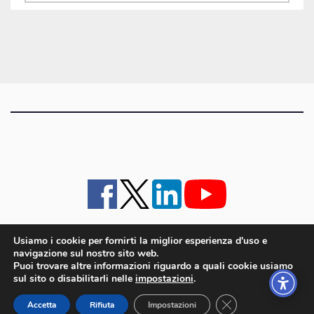
gli
articoli
Usiamo i cookie per fornirti la miglior esperienza d'uso e
navigazione sul nostro sito web.
iMagazine
·
contatti e staff
·
lavora con noi
·
Pubblicità
·
note legali e privacy policy
·
Puoi trovare altre informazioni riguardo a quali cookie usiamo
Cookie policy UE
sul sito o disabilitarli nelle
impostazioni
.
iMagazine è un marchio di proprietà di Goliardica Editrice redazione in via Aquileia 64a,
Close GDPR Cookie
Bagnaria Arsa (UD) - P.iva 00559050315
Accetta
Rifiuta
Impostazioni