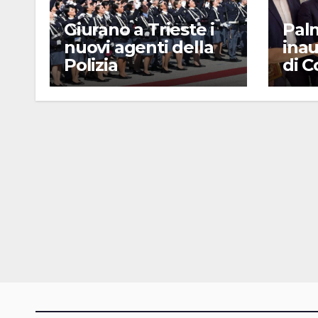
Giurano a Trieste i
Pal
nuovi agenti della
inau
Polizia
di 