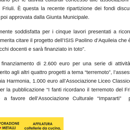
l Friuli. È questa la recente ripartizione dei fondi disc
poi approvata dalla Giunta Municipale.
mente soddisfatta per i cinque lavori presentati a ricor
erita citare il progetto dell’ISIS Paolino d’Aquileia che 
ecchi docenti e sarà finanziato in toto”.
inanziamento di 2.600 euro per una serie di attività
rito agli altri quattro progetti a tema “terremoto”, l’asse
mia Harmonia, 1.000 euro all’Associazione Liceo Classic
 la pubblicazione “I fanti ricordano il terremoto del Fri
e a favore dell’Associazione Culturale “Impararti” 