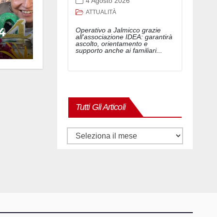
4 Agosto 2026
ATTUALITÀ
4
Operativo a Jalmicco grazie
all'associazione IDEA: garantirà
ascolto, orientamento e
supporto anche ai familiari...
Tutti Gli Articoli
Tutti
gli
articoli