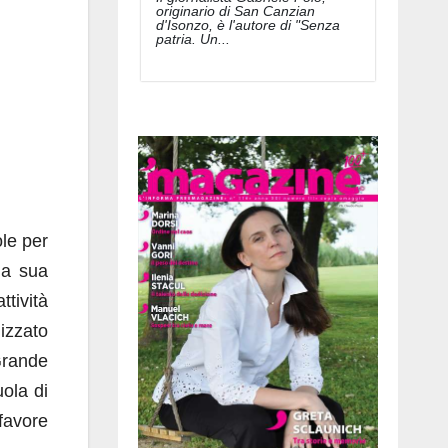
originario di San Canzian
d'Isonzo, è l'autore di "Senza
patria. Un...
ole per
 la sua
ttività
izzato
 Grande
uola di
favore