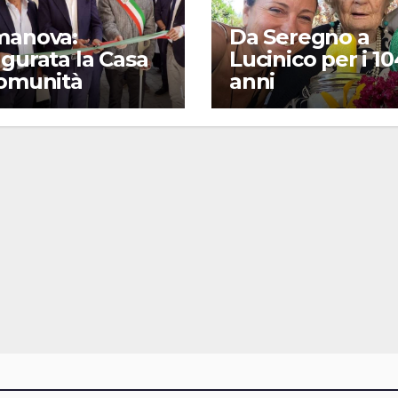
manova:
Da Seregno a
gurata la Casa
Lucinico per i 10
Comunità
anni