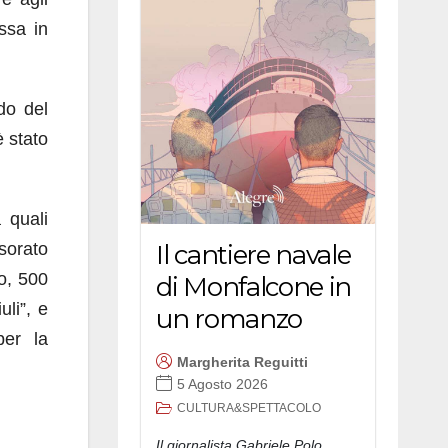
ussa in
do del
è stato
 quali
Il cantiere navale
ssorato
o, 500
di Monfalcone in
uli”, e
un romanzo
per la
Margherita Reguitti
5 Agosto 2026
CULTURA&SPETTACOLO
Il giornalista Gabriele Polo,