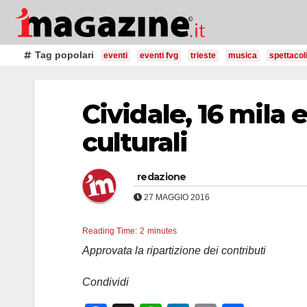
Salta
al
contenuto
Tag popolari
eventi
eventi fvg
trieste
musica
spettacol
Cividale, 16 mila 
culturali
redazione
27 MAGGIO 2016
Reading Time:
2
minutes
Approvata la ripartizione dei contributi
Condividi