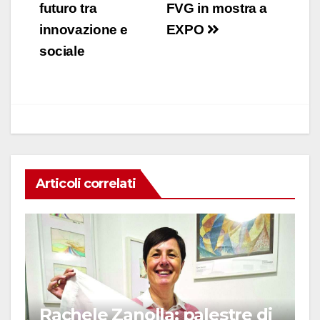
e
s
e
di
articoli
futuro tra
FVG in mostra a
b
A
dI
vi
innovazione e
EXPO
o
p
n
di
sociale
o
p
k
Articoli correlati
Rachele Zanolla: palestre di