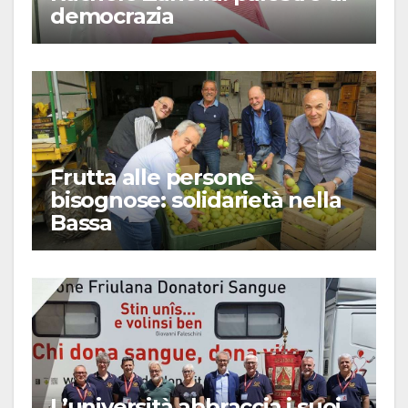
democrazia
Frutta alle persone
bisognose: solidarietà nella
Bassa
L’università abbraccia i suoi