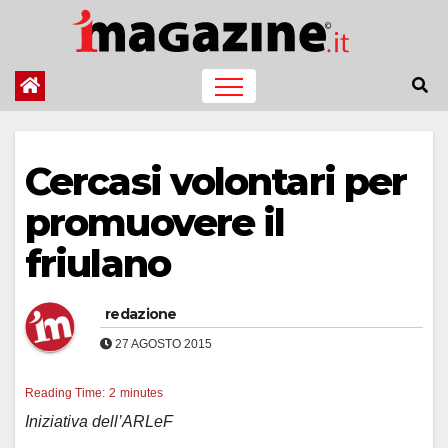
Salta
al
contenuto
Cercasi volontari per
promuovere il
friulano
redazione
27 AGOSTO 2015
Reading Time:
2
minutes
Iniziativa dell’ARLeF