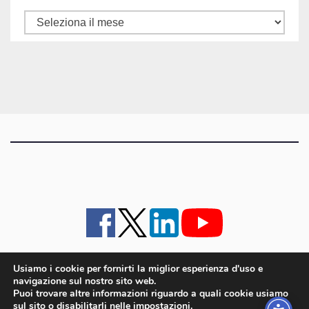
Tutti
gli
articoli
Usiamo i cookie per fornirti la miglior esperienza d'uso e
navigazione sul nostro sito web.
iMagazine
·
contatti e staff
·
lavora con noi
·
Pubblicità
·
note legali e privacy policy
·
Puoi trovare altre informazioni riguardo a quali cookie usiamo
Cookie policy UE
sul sito o disabilitarli nelle
impostazioni
.