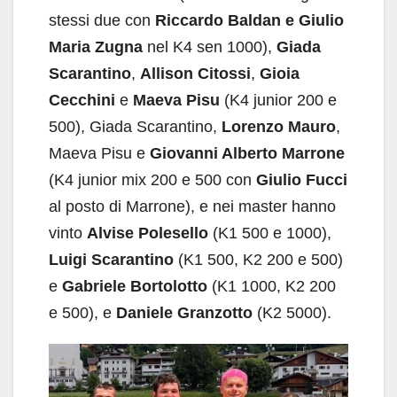
stessi due con
Riccardo Baldan e Giulio
Maria Zugna
nel K4 sen 1000),
Giada
Scarantino
,
Allison Citossi
,
Gioia
Cecchini
e
Maeva Pisu
(K4 junior 200 e
500), Giada Scarantino,
Lorenzo Mauro
,
Maeva Pisu e
Giovanni Alberto Marrone
(K4 junior mix 200 e 500 con
Giulio Fucci
al posto di Marrone), e nei master hanno
vinto
Alvise Polesello
(K1 500 e 1000),
Luigi Scarantino
(K1 500, K2 200 e 500)
e
Gabriele Bortolotto
(K1 1000, K2 200
e 500), e
Daniele Granzotto
(K2 5000).