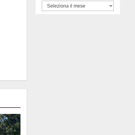
Tutti
gli
articoli