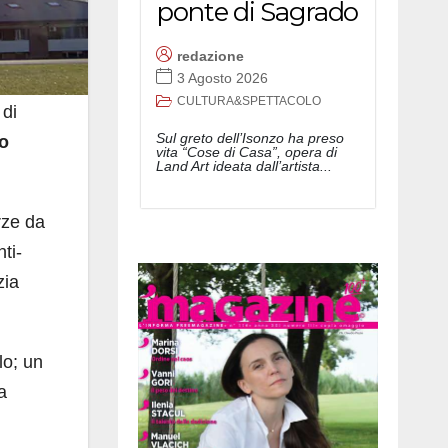
ponte di Sagrado
redazione
3 Agosto 2026
CULTURA&SPETTACOLO
 di
Sul greto dell’Isonzo ha preso
o
vita “Cose di Casa”, opera di
Land Art ideata dall’artista...
rze da
ti-
zia
lo; un
a