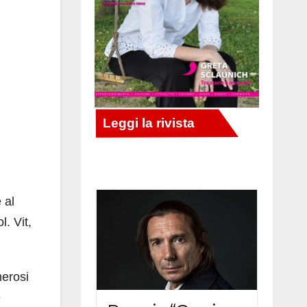
 al
. Vit,
merosi
e