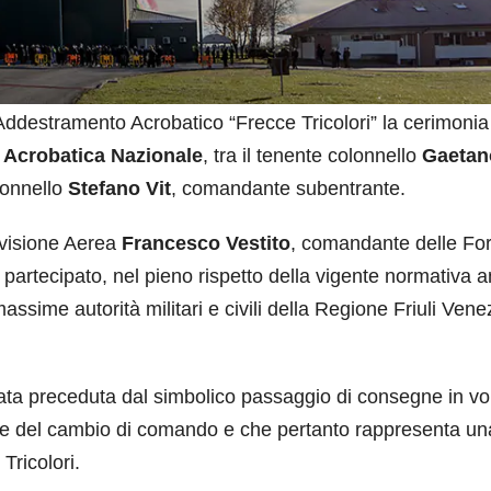
Addestramento Acrobatico “Frecce Tricolori” la cerimonia
a Acrobatica Nazionale
, tra il tenente colonnello
Gaetan
lonnello
Stefano Vit
, comandante subentrante.
ivisione Aerea
Francesco Vestito
, comandante delle Fo
artecipato, nel pieno rispetto della vigente normativa an
assime autorità militari e civili della Regione Friuli Vene
tata preceduta dal simbolico passaggio di consegne in vo
ne del cambio di comando e che pertanto rappresenta un
Tricolori.