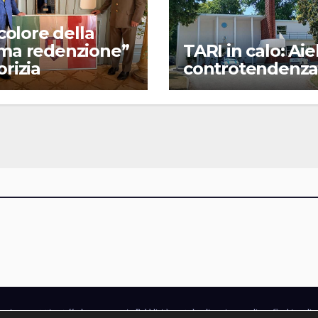
ricolore della
ima redenzione”
TARI in calo: Aie
orizia
controtendenz
gazine
·
contatti e staff
·
lavora con noi
·
Pubblicità
·
note legali e privacy policy
·
Cookie polic