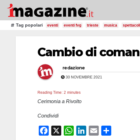
Salta
al
contenuto
Tag popolari
eventi
eventi fvg
trieste
musica
spettacol
Cambio di comando
redazione
30 NOVEMBRE 2021
Reading Time:
2
minutes
Cerimonia a Rivolto
Condividi
F
X
W
Li
E
C