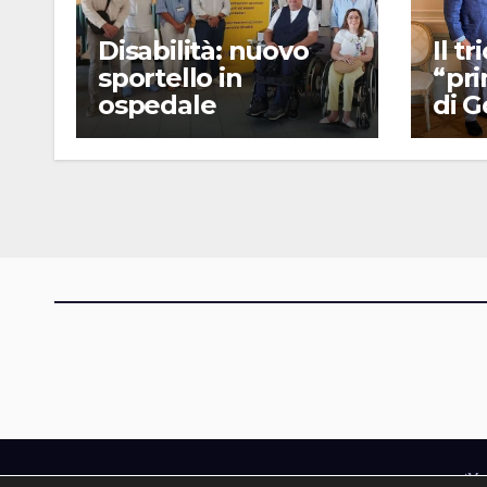
Disabilità: nuovo
Il t
sportello in
“pr
ospedale
di G
iMa