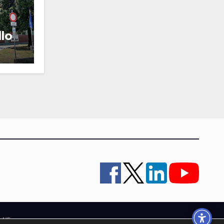
llo
a
y UE