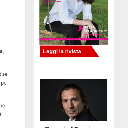
da
,
 due
rpe
ine
è