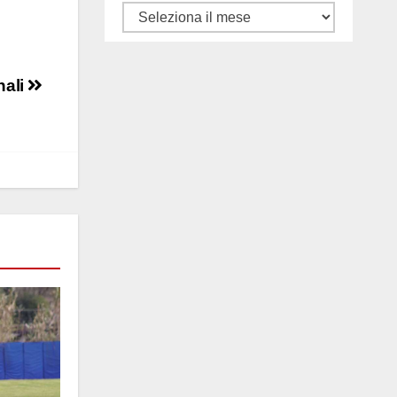
Tutti
gli
articoli
nali