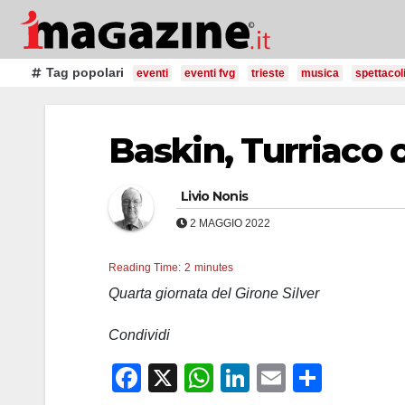
Salta
al
contenuto
Tag popolari
eventi
eventi fvg
trieste
musica
spettacol
Baskin, Turriaco 
Livio Nonis
2 MAGGIO 2022
Reading Time:
2
minutes
Quarta giornata del Girone Silver
Condividi
F
X
W
Li
E
C