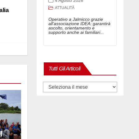
4 Agosto 2026
ATTUALITÀ
alia
Operativo a Jalmicco grazie
all'associazione IDEA: garantirà
ascolto, orientamento e
supporto anche ai familiari...
Tutti Gli Articoli
Tutti
gli
articoli
l