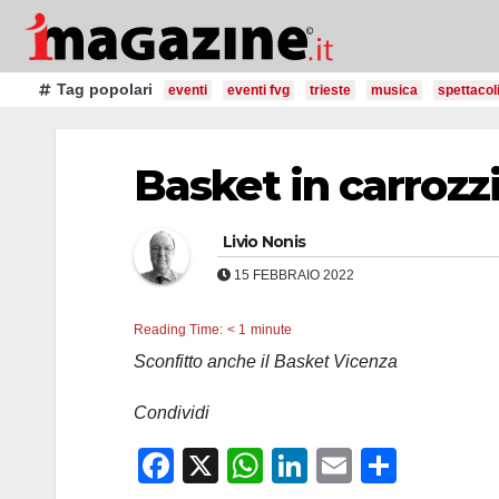
Salta
al
contenuto
Tag popolari
eventi
eventi fvg
trieste
musica
spettacol
Basket in carrozzin
Livio Nonis
15 FEBBRAIO 2022
Reading Time:
< 1
minute
Sconfitto anche il Basket Vicenza
Condividi
F
X
W
Li
E
C