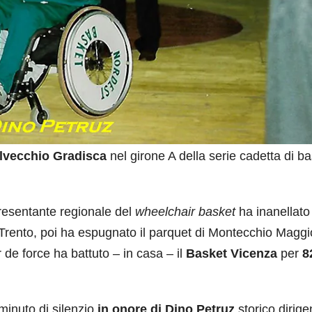
lvecchio Gradisca
nel girone A della serie cadetta di b
presentante regionale del
wheelchair basket
ha inanellato 
Trento, poi ha espugnato il parquet di Montecchio Maggi
r de force ha battuto – in casa – il
Basket Vicenza
per
8
minuto di silenzio
in onore di Dino Petruz
storico dirige