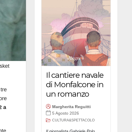
asket
Il cantiere navale
di Monfalcone in
tre
un romanzo
ore
2 a
Margherita Reguitti
5 Agosto 2026
CULTURA&SPETTACOLO
nte
Il giornalista Gabriele Polo,