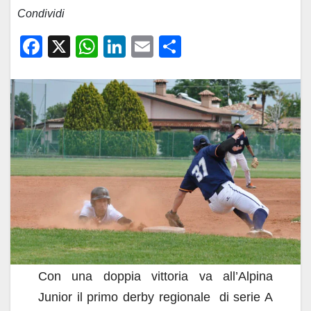
Condividi
F
X
W
Li
E
C
a
h
n
m
o
c
at
k
ail
n
e
s
e
di
b
A
dI
vi
o
p
n
di
o
p
k
Con una doppia vittoria va all’Alpina
Junior il primo derby regionale di serie A