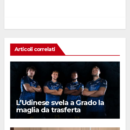
o
p
n
di
o
p
k
Articoli correlati
L’Udinese svela a Grado la
maglia da trasferta