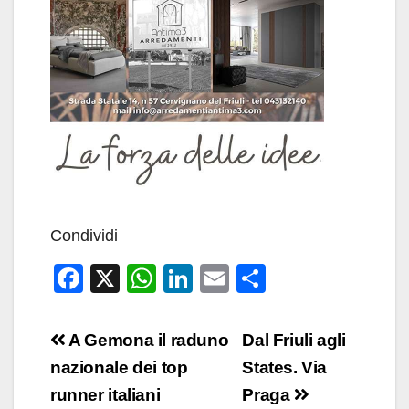
Condividi
F
X
W
Li
E
C
a
h
n
m
o
c
at
k
ail
n
Navigazione
A Gemona il raduno
Dal Friuli agli
e
s
e
di
articoli
nazionale dei top
States. Via
b
A
dI
vi
runner italiani
Praga