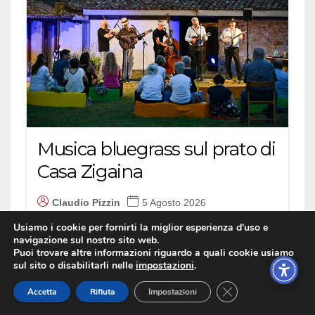
Musica bluegrass sul prato di
Casa Zigaina
Claudio Pizzin
5 Agosto 2026
CULTURA&SPETTACOLO
Usiamo i cookie per fornirti la miglior esperienza d'uso e
navigazione sul nostro sito web.
A Cervignano suggestiva serata dedicata alla
Puoi trovare altre informazioni riguardo a quali cookie usiamo
tradizione musicale popolare americana. E un
sul sito o disabilitarli nelle
impostazioni
.
omaggio a Renato...
Close GDPR Cookie
Accetta
Rifiuta
Impostazioni