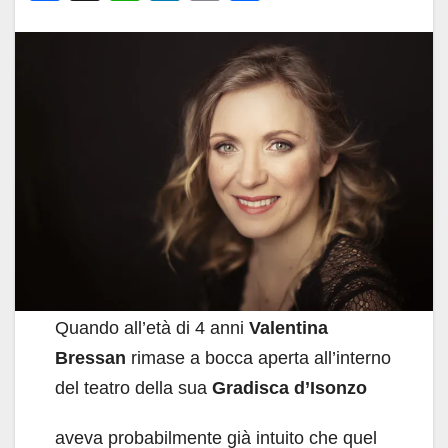
a
h
n
m
o
c
at
k
ail
n
e
s
e
di
b
A
dI
vi
o
p
n
di
o
p
k
Quando all’età di 4 anni
Valentina
Bressan
rimase a bocca aperta all’interno
del teatro della sua
Gradisca d’Isonzo
aveva probabilmente già intuito che quel