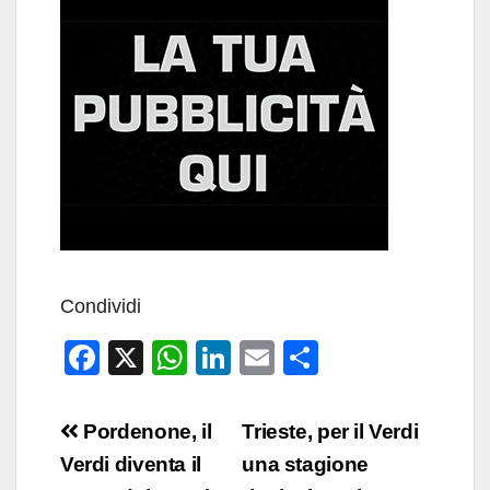
Condividi
F
X
W
Li
E
C
a
h
n
m
o
c
at
k
ail
n
Navigazione
Pordenone, il
Trieste, per il Verdi
e
s
e
di
articoli
Verdi diventa il
una stagione