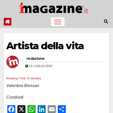
Salta
al
contenuto
Artista della vita
redazione
12 LUGLIO 2019
Reading Time:
8
minutes
Valentina Bressan
Condividi
F
X
W
Li
E
C