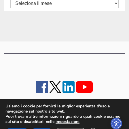
Tutti
gli
articoli
Usiamo i cookie per fornirti la miglior esperienza d'uso e
navigazione sul nostro sito web.
iMagazine
·
contatti e staff
·
lavora con noi
·
Pubblicità
·
note legali e privacy policy
·
Puoi trovare altre informazioni riguardo a quali cookie usiamo
Cookie policy UE
sul sito o disabilitarli nelle
impostazioni
.
iMagazine è un marchio di proprietà di Goliardica Editrice redazione in via Aquileia 64a,