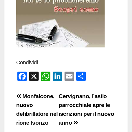
Condividi
F
X
W
Li
E
C
a
h
n
m
o
c
at
k
ail
n
Navigazione
Monfalcone,
Cervignano, l’asilo
e
s
e
di
articoli
nuovo
parrocchiale apre le
b
A
dI
vi
defibrillatore nel
iscrizioni per il nuovo
o
p
n
di
rione Isonzo
anno