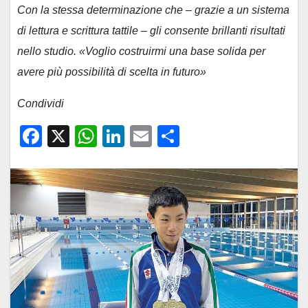
Con la stessa determinazione che – grazie a un sistema
di lettura e scrittura tattile – gli consente brillanti risultati
nello studio. «Voglio costruirmi una base solida per
avere più possibilità di scelta in futuro»
Condividi
F
X
W
Li
E
C
a
h
n
m
o
c
at
k
ail
n
e
s
e
di
b
A
dI
vi
o
p
n
di
o
p
k