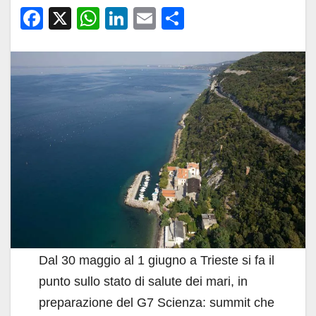
F
X
W
Li
E
C
a
h
n
m
o
c
at
k
ail
n
e
s
e
di
b
A
dI
vi
o
p
n
di
o
p
k
Dal 30 maggio al 1 giugno a Trieste si fa il
punto sullo stato di salute dei mari, in
preparazione del G7 Scienza: summit che