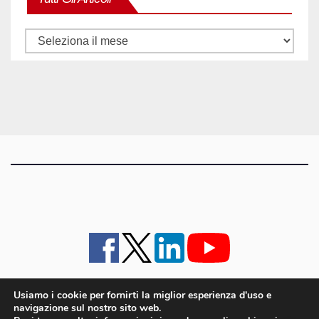
Tutti
gli
articoli
Usiamo i cookie per fornirti la miglior esperienza d'uso e
navigazione sul nostro sito web.
iMagazine
·
contatti e staff
·
lavora con noi
·
Pubblicità
·
note legali e privacy policy
·