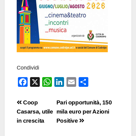
Condividi
F
X
W
Li
E
C
a
h
n
m
o
c
at
k
ail
n
Navigazione
Coop
Pari opportunità, 150
e
s
e
di
articoli
Casarsa, utile
mila euro per Azioni
b
A
dI
vi
in crescita
Positive
o
p
n
di