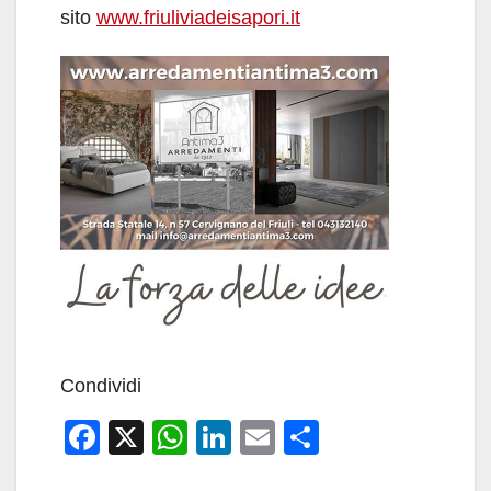
sito
www.friuliviadeisapori.it
Condividi
F
X
W
Li
E
C
a
h
n
m
o