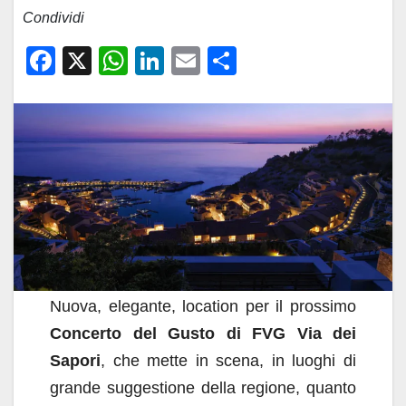
Condividi
F
X
W
Li
E
C
a
h
n
m
o
c
at
k
ail
n
e
s
e
di
b
A
dI
vi
o
p
n
di
o
p
k
Nuova, elegante, location per il prossimo
Concerto del Gusto di FVG Via dei
Sapori
, che mette in scena, in luoghi di
grande suggestione della regione, quanto