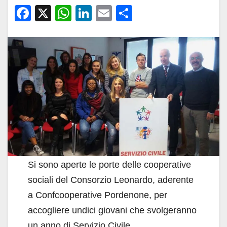
F
X
W
Li
E
C
a
h
n
m
o
c
at
k
ail
n
e
s
e
di
b
A
dI
vi
o
p
n
di
o
p
k
Si sono aperte le porte delle cooperative
sociali del Consorzio Leonardo, aderente
a Confcooperative Pordenone, per
accogliere undici giovani che svolgeranno
un anno di Servizio Civile.