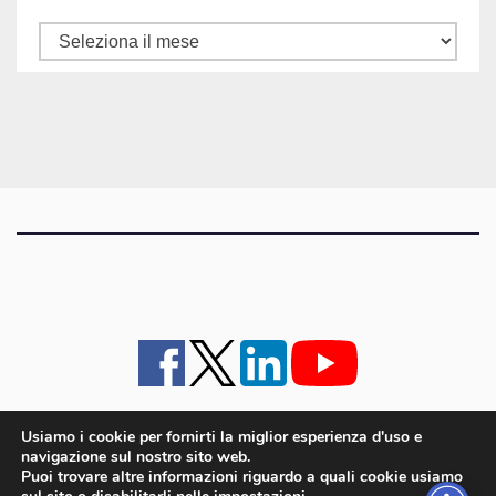
Tutti
gli
articoli
Usiamo i cookie per fornirti la miglior esperienza d'uso e
navigazione sul nostro sito web.
iMagazine
·
contatti e staff
·
lavora con noi
·
Pubblicità
·
note legali e privacy policy
·
Puoi trovare altre informazioni riguardo a quali cookie usiamo
Cookie policy UE