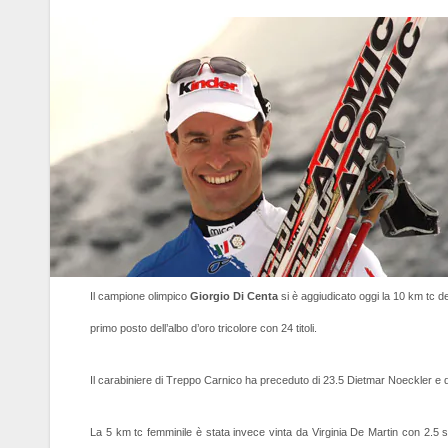
a
h
n
m
o
c
at
k
ail
n
e
s
e
di
b
A
dI
vi
o
p
n
di
o
p
k
Il campione olimpico
Giorgio Di Centa
si è aggiudicato oggi la 10 km tc de
primo posto dell’albo d’oro tricolore con 24 titoli.
Il carabiniere di Treppo Carnico ha preceduto di 23.5 Dietmar Noeckler e di
La 5 km tc femminile è stata invece vinta da Virginia De Martin con 2.5 su