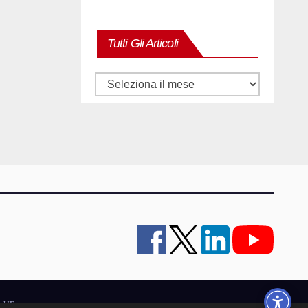
Tutti Gli Articoli
Tutti
gli
articoli
y UE