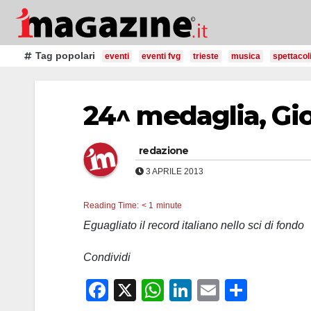
Salta
al
contenuto
Tag popolari
eventi
eventi fvg
trieste
musica
spettacol
24^ medaglia, Gio
redazione
3 APRILE 2013
Reading Time:
< 1
minute
Eguagliato il record italiano nello sci di fondo
Condividi
F
X
W
Li
E
C