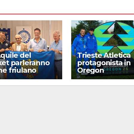
quile del
Trieste Atletica
ket parleranno
protagonista in
e friulano
Oregon