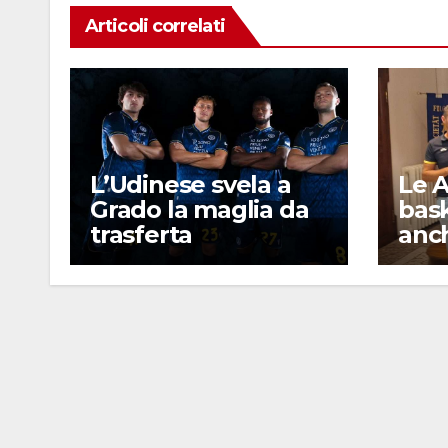
Articoli correlati
L’Udinese svela a
Le A
Grado la maglia da
bas
trasferta
anch