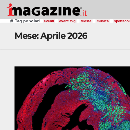
Salta
al
contenuto
Tag popolari
eventi
eventi fvg
trieste
musica
spettacol
Mese:
Aprile 2026