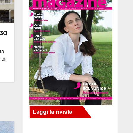
 30
ura
nto