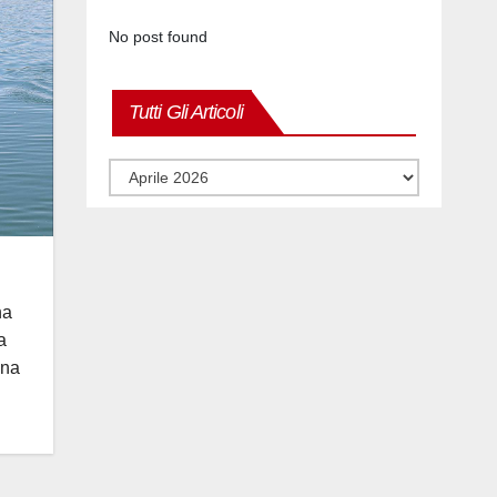
No post found
Tutti Gli Articoli
Tutti
gli
articoli
ha
a
una