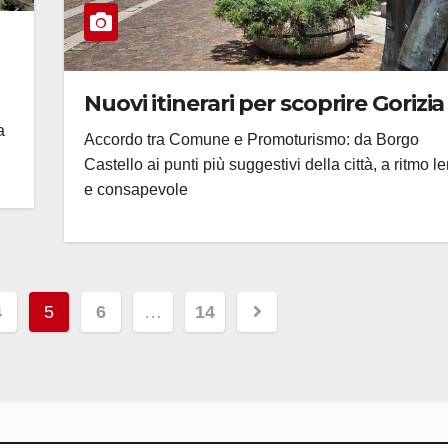
Nuovi itinerari per scoprire Gorizia
a
Accordo tra Comune e Promoturismo: da Borgo
Castello ai punti più suggestivi della città, a ritmo l
e consapevole
e
4
5
6
…
14