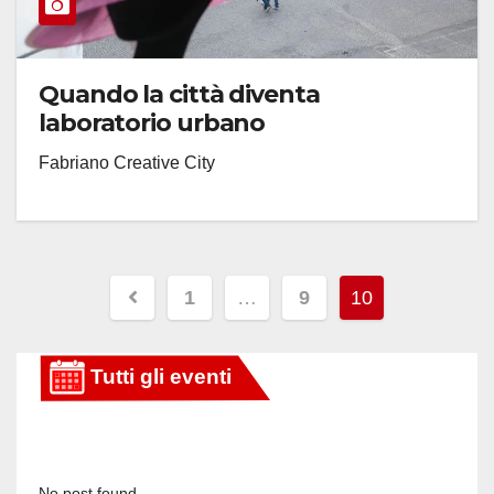
Quando la città diventa
laboratorio urbano
Fabriano Creative City
Paginazione
1
…
9
10
degli
articoli
No post found