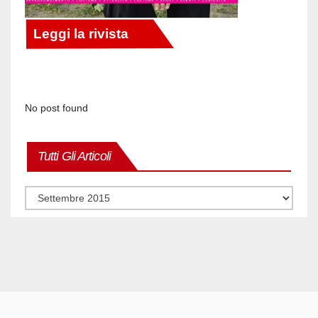
No post found
Tutti Gli Articoli
Tutti
gli
articoli