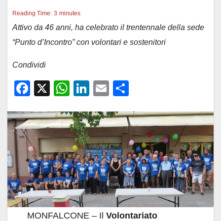
Reading Time:
3
minutes
Attivo da 46 anni, ha celebrato il trentennale della sede
“Punto d’Incontro” con volontari e sostenitori
Condividi
F
X
W
Li
E
C
a
h
n
m
o
c
at
k
ail
n
e
s
e
di
b
A
dI
vi
o
p
n
di
o
p
k
MONFALCONE – Il
Volontariato