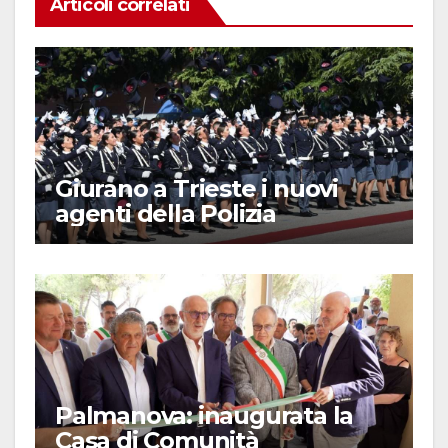
Articoli correlati
Giurano a Trieste i nuovi
agenti della Polizia
Palmanova: inaugurata la
Casa di Comunità