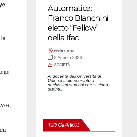
ye
,
Automatica:
Franco Blanchini
eletto “Fellow”
della Ifac
 le
redazione
3 Agosto 2026
SOCIETÀ
ampi
Al docente dell'Università di
Udine il titolo riservato a
pochissimi studiosi che si siano
distinti...
 VAR,
Tutti Gli Articoli
 da