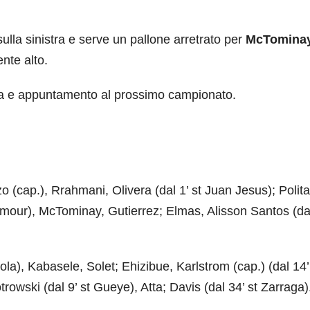
ulla sinistra e serve un pallone arretrato per
McTomina
nte alto.
ccia e appuntamento al prossimo campionato.
zo (cap.), Rrahmani, Olivera (dal 1’ st Juan Jesus); Polit
ilmour), McTominay, Gutierrez; Elmas, Alisson Santos (da
la), Kabasele, Solet; Ehizibue, Karlstrom (cap.) (dal 14’
trowski (dal 9’ st Gueye), Atta; Davis (dal 34’ st Zarraga).