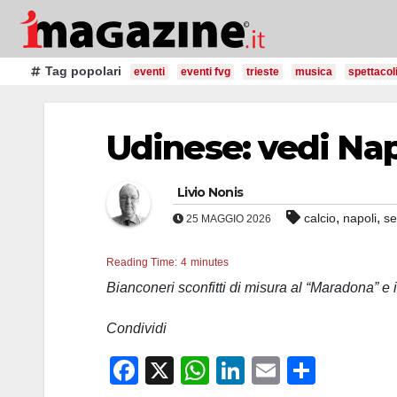
Salta
al
contenuto
Tag popolari
eventi
eventi fvg
trieste
musica
spettacol
Udinese: vedi Nap
Livio Nonis
,
,
calcio
napoli
se
25 MAGGIO 2026
Reading Time:
4
minutes
Bianconeri sconfitti di misura al “Maradona” e 
Condividi
F
X
W
Li
E
C