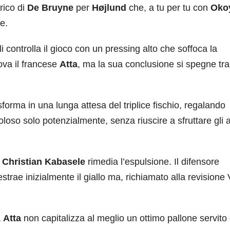
rico di
De Bruyne
per
Højlund
che, a tu per tu con
Oko
e.
controlla il gioco con un pressing alto che soffoca la
rova il francese
Atta
, ma la sua conclusione si spegne tra
forma in una lunga attesa del triplice fischio, regalando
oloso solo potenzialmente, senza riuscire a sfruttare gli 
:
Christian Kabasele
rimedia l’espulsione. Il difensore
o estrae inizialmente il giallo ma, richiamato alla revisione
a
Atta
non capitalizza al meglio un ottimo pallone servito