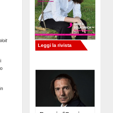
loit
i
to
in