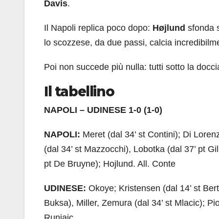
Davis
.
Il Napoli replica poco dopo:
Højlund
sfonda s
lo scozzese, da due passi, calcia incredibilme
Poi non succede più nulla: tutti sotto la do
Il tabellino
NAPOLI – UDINESE 1-0 (1-0)
NAPOLI:
Meret (dal 34’ st Contini); Di Loren
(dal 34’ st Mazzocchi), Lobotka (dal 37’ pt G
pt De Bruyne); Hojlund. All. Conte
UDINESE:
Okoye; Kristensen (dal 14’ st Berto
Buksa), Miller, Zemura (dal 34’ st Mlacic); Pio
Runjaic