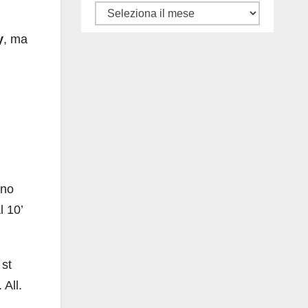
Tutti
gli
y
, ma
articoli
ano
l 10’
 st
 All.