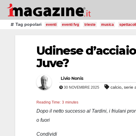
Salta
al
contenuto
Tag popolari
eventi
eventi fvg
trieste
musica
spettacol
Udinese d’acciaio
Juve?
Livio Nonis
,
calcio
serie 
30 NOVEMBRE 2025
Reading Time:
3
minutes
Dopo il netto successo al Tardini, i friulani pro
o fuori
Condividi