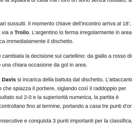
 la squadra di casa ma i loro tiri sono senza risultato, 
ari sussulti. Il momento chiave dell’incontro arriva al 18’
 via a
Troilo
. L’argentino lo ferma irregolarmente in area
ca immediatamente il dischetto.
cambiata la decisione sul cartellino: da giallo a rosso di
tto una chiara occasione da gol in area.
,
Davis
si incarica della battuta dal dischetto. L’attaccan
o che spiazza il portiere, siglando così il raddoppio per
ultato sul 2-0 e la superiorità numerica, la partita è
ontrollano fino al termine, portando a casa tre punti d’or
secutive e conquista 3 punti importanti per la classifica