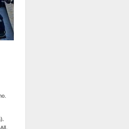
no.
),
All.