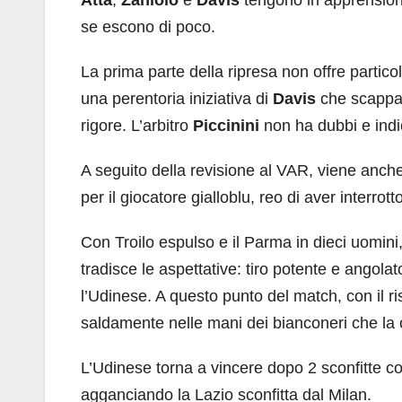
Atta
,
Zaniolo
e
Davis
tengono in apprensione
se escono di poco.
La prima parte della ripresa non offre particol
una perentoria iniziativa di
Davis
che scappa
rigore. L’arbitro
Piccinini
non ha dubbi e indi
A seguito della revisione al VAR, viene anche 
per il giocatore gialloblu, reo di aver interro
Con Troilo espulso e il Parma in dieci uomini
tradisce le aspettative: tiro potente e angolat
l’Udinese. A questo punto del match, con il ris
saldamente nelle mani dei bianconeri che la c
L’Udinese torna a vincere dopo 2 sconfitte con
agganciando la Lazio sconfitta dal Milan.