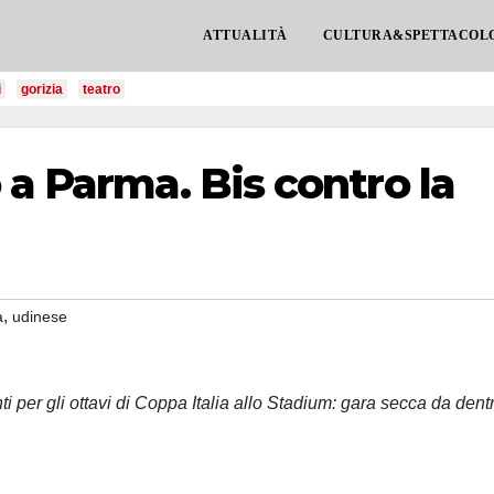
ATTUALITÀ
CULTURA&SPETTACOL
i
gorizia
teatro
 a Parma. Bis contro la
,
a
udinese
nti per gli ottavi di Coppa Italia allo Stadium: gara secca da dent