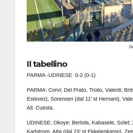
De
Il tabellino
PARMA -UDINESE 0-2 (0-1)
PARMA: Corvi; Del Prato, Troilo, Valenti; Brit
Estevez), Sorensen (dal 11’ st Hernani), Valeri
All. Cuesta.
UDINESE: Okoye; Bertola, Kabasele, Solet; Zan
Karlstrom, Atta (dal 23’ st Ekkelenkamp), Zemu