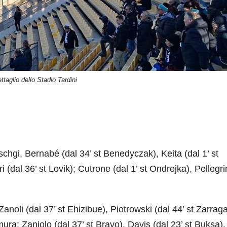
ttaglio dello Stadio Tardini
schgi, Bernabé (dal 34’ st Benedyczak), Keita (dal 1’ st
 (dal 36’ st Lovik); Cutrone (dal 1’ st Ondrejka), Pellegri
oli (dal 37’ st Ehizibue), Piotrowski (dal 44’ st Zarraga
ra; Zaniolo (dal 37’ st Bravo), Davis (dal 23’ st Buksa). 