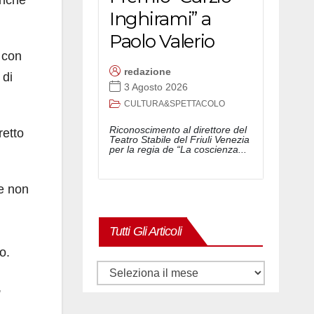
anche
Inghirami” a
Paolo Valerio
, con
redazione
 di
3 Agosto 2026
CULTURA&SPETTACOLO
Riconoscimento al direttore del
retto
Teatro Stabile del Friuli Venezia
per la regia de “La coscienza...
te non
Tutti Gli Articoli
o.
Tutti
,
gli
articoli